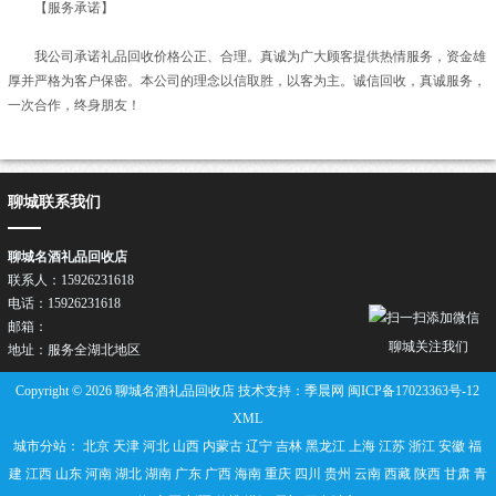
【服务承诺】
我公司承诺礼品回收价格公正、合理。真诚为广大顾客提供热情服务，资金雄
厚并严格为客户保密。本公司的理念以信取胜，以客为主。诚信回收，真诚服务，
一次合作，终身朋友！
聊城联系我们
聊城名酒礼品回收店
联系人：15926231618
电话：15926231618
邮箱：
聊城关注我们
地址：服务全湖北地区
Copyright © 2026 聊城名酒礼品回收店 技术支持：季晨网
闽ICP备17023363号-12
XML
城市分站：
北京
天津
河北
山西
内蒙古
辽宁
吉林
黑龙江
上海
江苏
浙江
安徽
福
建
江西
山东
河南
湖北
湖南
广东
广西
海南
重庆
四川
贵州
云南
西藏
陕西
甘肃
青