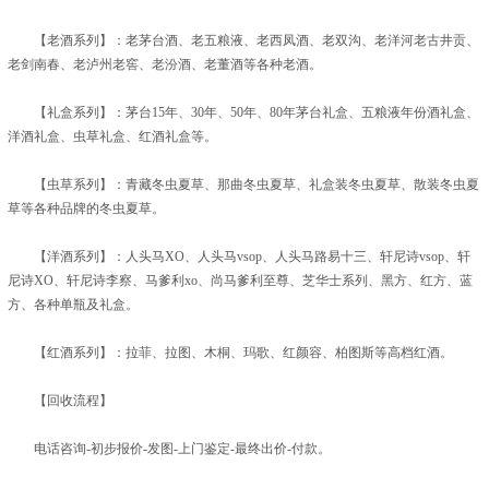
【老酒系列】：老茅台酒、老五粮液、老西凤酒、老双沟、老洋河老古井贡、
老剑南春、老泸州老窖、老汾酒、老董酒等各种老酒。
【礼盒系列】：茅台15年、30年、50年、80年茅台礼盒、五粮液年份酒礼盒、
洋酒礼盒、虫草礼盒、红酒礼盒等。
【虫草系列】：青藏冬虫夏草、那曲冬虫夏草、礼盒装冬虫夏草、散装冬虫夏
草等各种品牌的冬虫夏草。
【洋酒系列】：人头马XO、人头马vsop、人头马路易十三、轩尼诗vsop、轩
尼诗XO、轩尼诗李察、马爹利xo、尚马爹利至尊、芝华士系列、黑方、红方、蓝
方、各种单瓶及礼盒。
【红酒系列】：拉菲、拉图、木桐、玛歌、红颜容、柏图斯等高档红酒。
【回收流程】
电话咨询-初步报价-发图-上门鉴定-最终出价-付款。